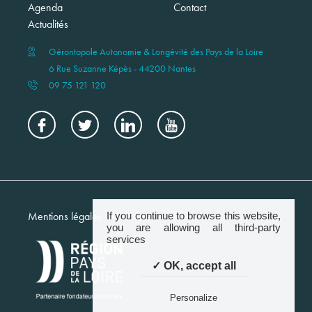
Agenda
Contact
Actualités
Gérontopole Autonomie & Longévité des Pays de la Loire
6 Rue Suzanne Képès - 44200 Nantes
09 75 121 120
Menu
Mentions légales
Crédits
Newsletter
If you continue to browse this website,
footer
you are allowing all third-party
services
✓ OK, accept all
Personalize