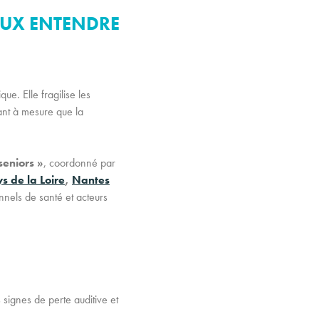
EUX ENTENDRE
ue. Elle fragilise les
sant à mesure que la
seniors »
, coordonné par
s de la Loire
,
Nantes
nnels de santé et acteurs
 signes de perte auditive et