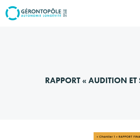
Go to
main
content
RAPPORT « AUDITION ET 