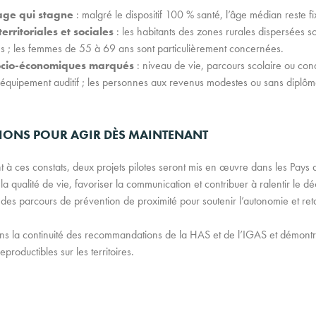
age qui stagne
: malgré le dispositif 100 % santé, l’âge médian reste f
territoriales et sociales
: les habitants des zones rurales dispersées s
s ; les femmes de 55 à 69 ans sont particulièrement concernées.
ocio-économiques marqués
: niveau de vie, parcours scolaire ou condi
l’équipement auditif ; les personnes aux revenus modestes ou sans diplô
IONS POUR AGIR DÈS MAINTENANT
à ces constats, deux projets pilotes seront mis en œuvre dans les Pays d
la qualité de vie, favoriser la communication et contribuer à ralentir le déc
r des parcours de prévention de proximité pour soutenir l’autonomie et ret
 dans la continuité des recommandations de la HAS et de l’IGAS et démontre
eproductibles sur les territoires.