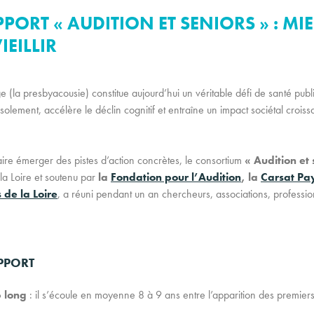
ORT « AUDITION ET SENIORS » : MI
EILLIR
ge (la presbyacousie) constitue aujourd’hui un véritable défi de santé publiq
l’isolement, accélère le déclin cognitif et entraîne un impact sociétal crois
faire émerger des pistes d’action concrètes, le consortium
« Audition et 
la Loire et soutenu par
la
Fondation pour l’Audition
, la
Carsat Pay
de la Loire
, a réuni pendant un an chercheurs, associations, professio
APPORT
p long
: il s’écoule en moyenne 8 à 9 ans entre l’apparition des premiers