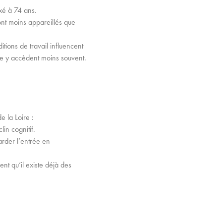
ixé à 74 ans.
ont moins appareillés que
tions de travail influencent
me y accèdent moins souvent.
e la Loire :
lin cognitif.
arder l’entrée en
nt qu’il existe déjà des