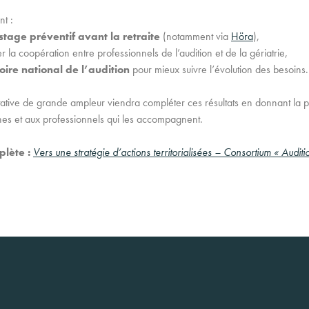
nt :
stage préventif avant la retraite
(notamment via
Höra
),
r la coopération entre professionnels de l’audition et de la gériatrie,
ire national de l’audition
pour mieux suivre l’évolution des besoins.
ative de grande ampleur viendra compléter ces résultats en donnant la p
hes et aux professionnels qui les accompagnent.
lète :
Vers une stratégie d’actions territorialisées – Consortium « Audit