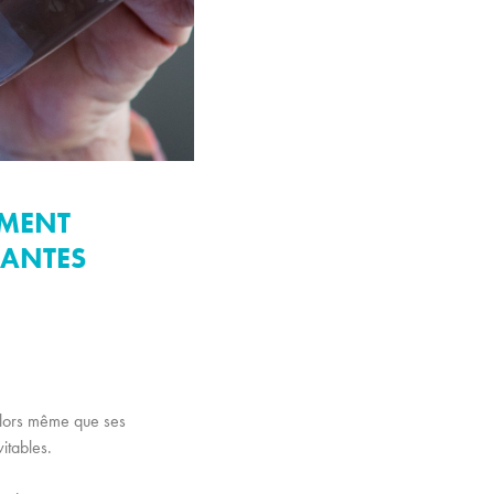
EMENT
DANTES
alors même que ses
itables.