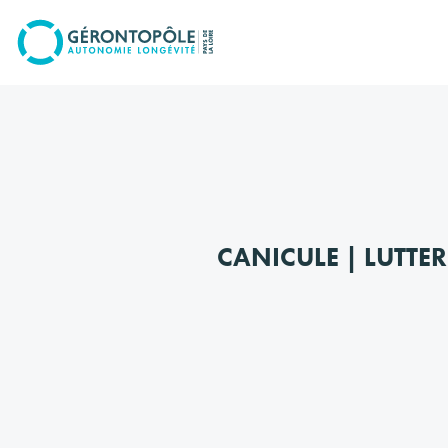
Go to
main
content
CANICULE | LUTTE