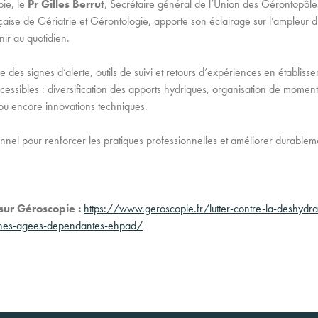
pie, le
Pr Gilles Berrut
, Secrétaire général de l’Union des Gérontopôle
çaise de Gériatrie et Gérontologie, apporte son éclairage sur l’ampleur 
nir au quotidien.
des signes d’alerte, outils de suivi et retours d’expériences en établissem
ccessibles : diversification des apports hydriques, organisation de moment
 ou encore innovations techniques.
nnel pour renforcer les pratiques professionnelles et améliorer durablem
 sur Géroscopie :
https://www.geroscopie.fr/lutter-contre-la-deshydra
nes-agees-dependantes-ehpad/