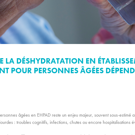
E LA DÉSHYDRATATION EN ÉTABLISS
NT POUR PERSONNES ÂGÉES DÉPEN
 personnes âgées en EHPAD reste un enjeu majeur, souvent sous-estimé 
rdes : troubles cognitifs, infections, chutes ou encore hospitalisations év