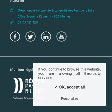
Actualités
Gérontopole Autonomie & Longévité des Pays de la Loire
6 Rue Suzanne Képès - 44200 Nantes
09 75 121 120
Menu
Mentions légales
Crédits
Newsletter
If you continue to browse this website,
footer
you are allowing all third-party
services
✓ OK, accept all
Personalize