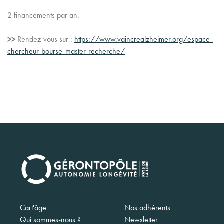
2 financements par an.
>>
Rendez-vous sur :
https://www.vaincrealzheimer.org/espace-
chercheur-bourse-master-recherche/
Navigation
Cart'âge
Nos adhérents
principale
Qui sommes-nous ?
Newsletter