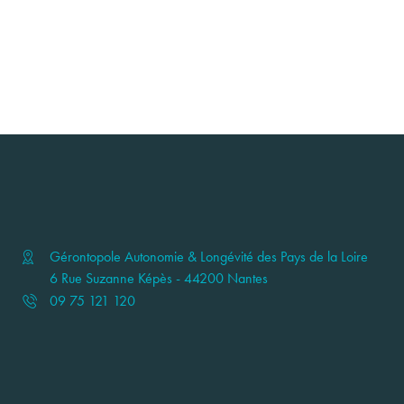
Gérontopole Autonomie & Longévité des Pays de la Loire
6 Rue Suzanne Képès - 44200 Nantes
09 75 121 120