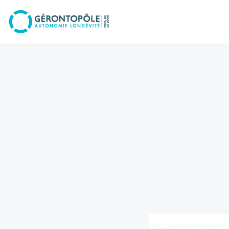
Go to
main
content