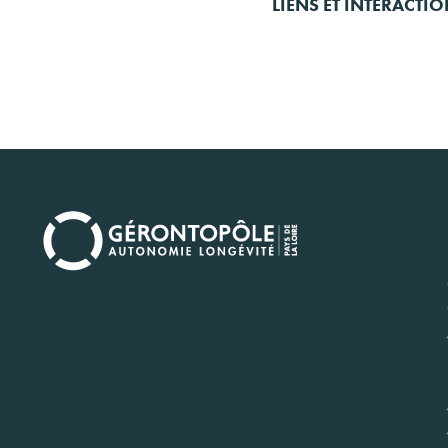
LIENS ET INTERACTI
Navi
princ