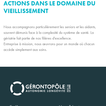
ACTIONS DANS LE DOMAINE DU
VIEILLISSEMENT
Nous accompagnons particulièrement les seniors et les aidants,
souvent démunis face à la complexité du système de santé. La
gériatrie fait partie de nos filières d'excellence.
Entreprise à mission, nous œuvrons pour un monde où chacun
accède simplement aux soins.
Navigation