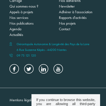
Cart'âge
Nos adhérents
principale
Qui sommes-nous ?
Newsletter
Appels à projets
Adhérer à l'association
Nos services
Rapports d'activités
Nos publications
Nos projets
Agenda
Contact
Actualités
Gérontopole Autonomie & Longévité des Pays de la Loire
6 Rue Suzanne Képès - 44200 Nantes
09 75 121 120
Menu
Mentions légales
Crédits
Newsletter
If you continue to browse this website,
footer
you are allowing all third-party