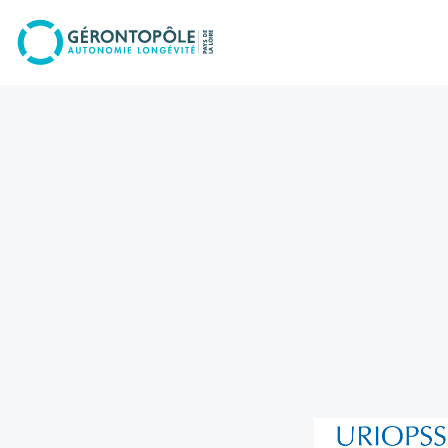
Go to
main
content