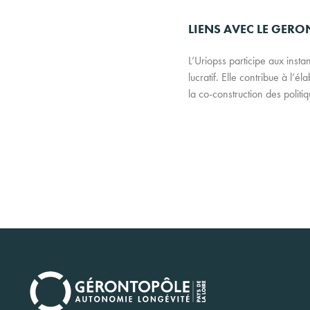
LIENS AVEC LE GER
L’Uriopss participe aux insta
lucratif. Elle contribue à l’
la co-construction des politiq