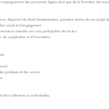
accompagnement des personnes âgées ainsi que de la formation des travai
nne, disposant de droits fondamentaux, première actrice de son projet d
 lien social et d’engagement
ernance orientée vers une participation de tou.te.s
ens, de coopération et d’innovations
ats.
seil.
es pratiques et des savoirs.
ve.
 être collectives ou individuelles.