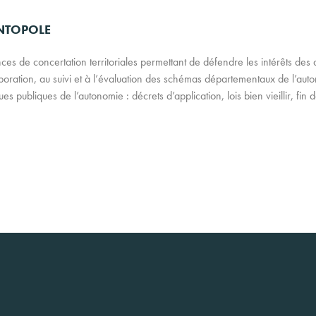
ONTOPOLE
nces de concertation territoriales permettant de défendre les intérêts des 
élaboration, au suivi et à l’évaluation des schémas départementaux de l’au
ues publiques de l’autonomie : décrets d’application, lois bien vieillir, fin 