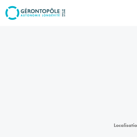
Go to
main
content
Localisatio