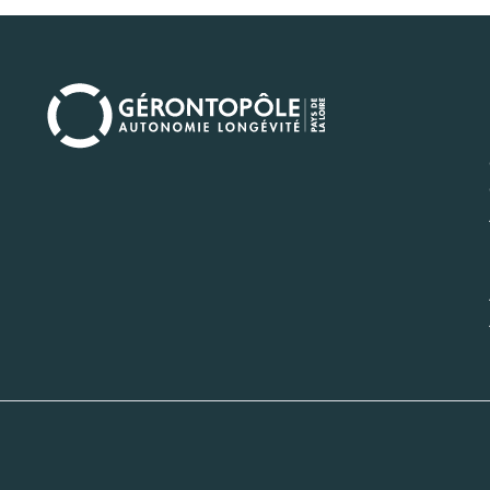
Navi
princ