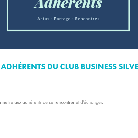
J' ADHÉRENTS DU CLUB BUSINESS SILV
ermettre aux adhérents de se rencontrer et d'échanger.