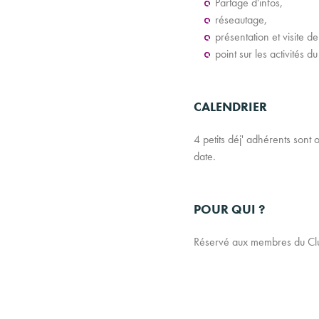
Partage d'infos,
réseautage,
présentation et visite de
point sur les activités d
CALENDRIER
4 petits déj' adhérents son
date.
POUR QUI ?
Réservé aux membres du Club