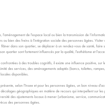
 l'aménagement de l'espace local ou bien la transmission de l’informatio
iers ou bien des freins à l'intégration sociale des personnes âgées. Visite
sirs, flâner dans son quartier, se déplacer à un rendez-vous de santé, faire
n quartier sont fortement influencés par la qualité, l'esthétisme et l'acces
onfrontées à des troubles cognitifs, il existe une influence positive, sur l
imité des services, des aménagements adaptés (bancs, toilettes, rampes,
 locales disponibles.
 présente, selon l'Insee et pour les personnes âgées, un bon niveau d'acc
 décalages géographiques en matière de recours qui interpellent sur les p
 diversité des ajustements locaux à mener (urbanisme, service, communicati
x vécus des personnes âgées.