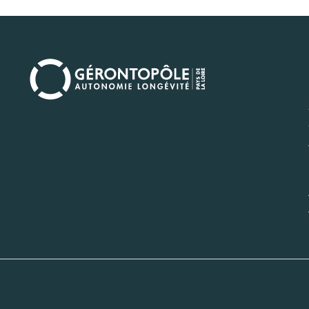
Navi
princ