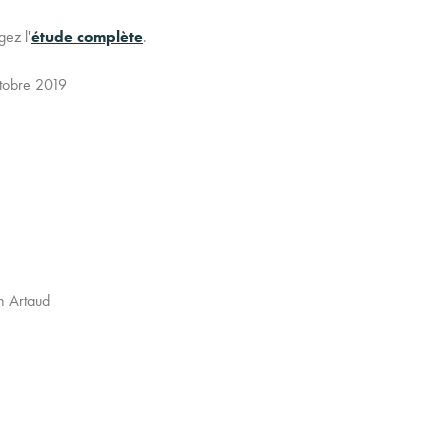
gez l'
étude complète
.
obre 2019
h Artaud