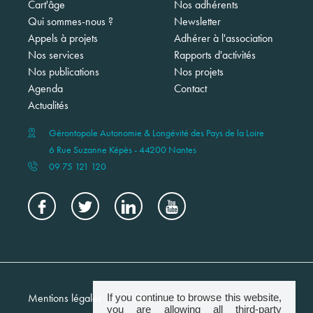
Navigation
Cart'âge
Nos adhérents
principale
Qui sommes-nous ?
Newsletter
Appels à projets
Adhérer à l'association
Nos services
Rapports d'activités
Nos publications
Nos projets
Agenda
Contact
Actualités
Gérontopole Autonomie & Longévité des Pays de la Loire
6 Rue Suzanne Képès - 44200 Nantes
09 75 121 120
Menu
Mentions légales
Crédits
Newsletter
If you continue to browse this website,
footer
you are allowing all third-party