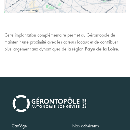
Cette implantation complémentaire permet au Gérontopôle de
maintenir une proximité avec les acteurs locaux et de contribuer
plus largement aux dynamiques de la région
Pays de la Loire
.
Navigation
Cart'âge
Nos adhérents
principale