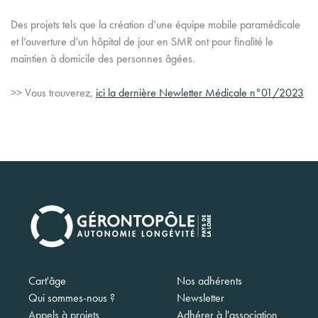
Des projets tels que la création d’une équi
pe mobile paramédicale
et l’ouverture d’un hôpital de jour en SMR ont pour finalité le
maintien à domicile des personnes âgées.
>> Vous trouverez,
ici la dernière
Newletter Médicale n°01/2023
Navigation
Cart'âge
Nos adhérents
principale
Qui sommes-nous ?
Newsletter
Appels à projets
Adhérer à l'association