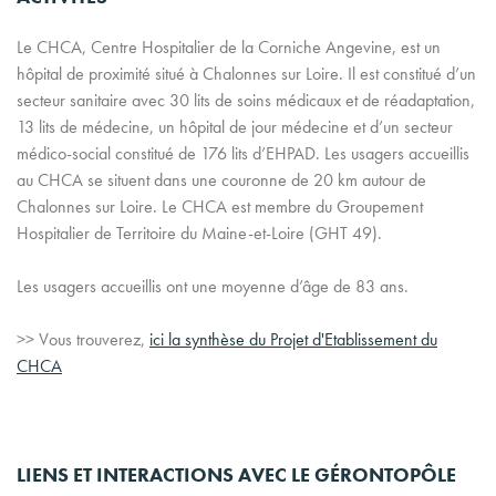
L
e CHCA, C
entre
Hospitalier de la C
orniche
A
ngevine, est un
hôpital de proximité situé à Chalonnes sur Loire. Il est constitué d’un
secteur sanitaire avec 30 lits de soins médicaux et de réadaptation,
13 lits de médecine, un hôpital de jour médecine et d’un secteur
médico-social constitué de 176 l
its d’EHPAD. Les usagers accueillis
au CHCA se situe
nt
dans une couronne de 20 km autour de
Chalonnes sur Loire. Le CHCA est
membre du Groupement
Hospitalier de T
erritoire du Maine-et-Loire (GHT 49).
Les usagers accueillis on
t
une moyenne d’âge de 83 ans.
>> Vous trouverez,
ici
la synthèse du Projet d'Etablissement du
CHCA
LIENS ET INTERACTIONS AVEC LE GÉRONTOPÔLE