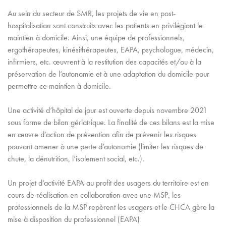
Au sein du secteur de SMR, les projets de vie en post-
hospitalisation sont construits avec les patients en privilégiant le
maintien à domicile. Ainsi, une équipe de professionnels,
ergothérapeutes, kinésithérapeutes, EAPA, psychologue, médecin,
infirmiers,
etc.
œuvrent
à la restitution des capacités et/ou à la
préservation de l’autonomie et à une adaptation du domicile pour
permettre ce maintien à domicile.
Une activité d’
hôpital
de jour est ouverte depuis novembre 2021
sous forme de bilan gériatrique. La fi
nalité de ces bilans est la mise
en
œuvre
d’action de prévention afin de prévenir les risques
pouvant amener à une perte d’
autonomie
(limiter les risques de
chute, la dénutrition, l’isolement social,
etc.
).
Un projet d’
activité
EAPA au profit des usagers du territoire est en
cours de réalisatio
n en collaboration avec une MSP
‚
les
professionnels
de la MSP repèrent les usagers et le CHCA
gère
la
mise à disposition du professionnel (EAPA)